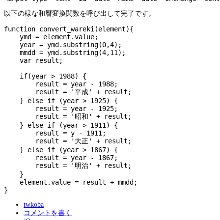
以下の様な和暦変換関数を呼び出して完了です。
function convert_wareki(element){

    ymd = element.value;

    year = ymd.substring(0,4);

    mmdd = ymd.substring(4,11);

    var result;

    if(year > 1988) {

        result = year - 1988;

        result = '平成' + result;

    } else if (year > 1925) {

        result = year - 1925;

        result = '昭和' + result;

    } else if (year > 1911) {

        result = y - 1911;

        result = '大正' + result;

    } else if (year > 1867) {

        result = year - 1867;

        result = '明治' + result;

    }

    element.value = result + mmdd;

twkoba
コメントを書く